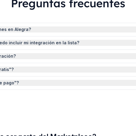
Preguntas frecuentes
nes en Alegra?
onectar Alegra con otras herramientas para automatizar procesos y o
o incluir mi integración en la lista?
os, recibir pagos, gestionar inventarios y más, todo desde un solo 
puede ayudar a otros usuarios de Alegra, puedes llenar el siguiente
ración?
a que atienda tu solicitud y compartir las credenciales para que em
rta que te permite desarrollar integraciones personalizadas según l
ratis"?
ara obtener más detalles y comenzar.
a integración sin costo en tu cuenta de Alegra. Sin embargo, algunas
de pago"?
 pago adicional, esto dependerá de cada integración.
 necesitas realizar un pago adicional, independientemente del plan 