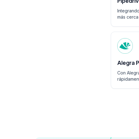
Pipedri
Integrando
más cerca 
Alegra 
Con Alegr
rápidament
conecta co
Alegra.