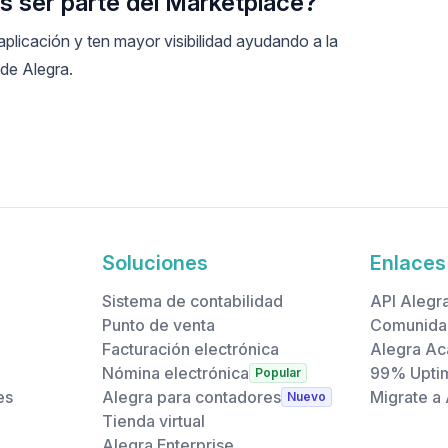
 ser parte del Marketplace?
 aplicación y ten mayor visibilidad ayudando a la
de Alegra.
Soluciones
Enlaces 
Sistema de contabilidad
API Alegr
Punto de venta
Comunida
Facturación electrónica
Alegra A
Nómina electrónica
99% Upti
Popular
es
Alegra para contadores
Migrate a
Nuevo
Tienda virtual
Alegra Enterprise