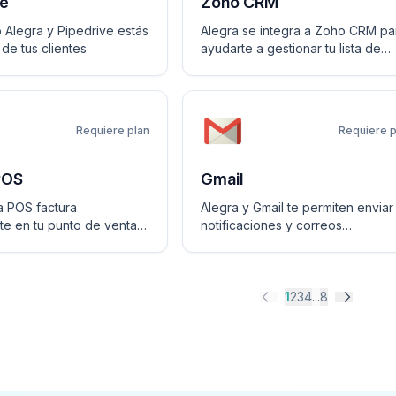
ve
Zoho CRM
 Alegra y Pipedrive estás
Alegra se integra a Zoho CRM pa
de tus clientes
ayudarte a gestionar tu lista de
clientes
Requiere plan
Requiere p
POS
Gmail
a POS factura
Alegra y Gmail te permiten enviar
e en tu punto de venta y
notificaciones y correos
n tu contabilidad en
automáticos.
1
2
3
4
...
8