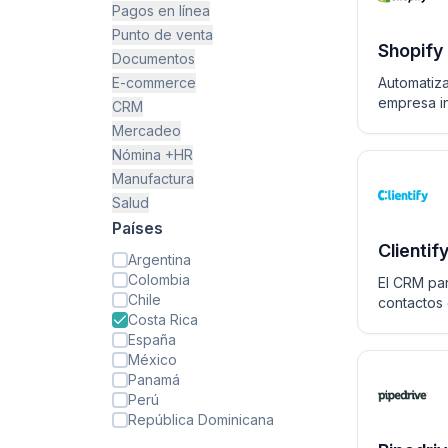
Pagos en línea
Punto de venta
Shopify
Documentos
E-commerce
Automatiza
empresa in
CRM
cuenta de
Mercadeo
Nómina +HR
Manufactura
Salud
Países
Clientif
Argentina
Colombia
El CRM par
Chile
contactos 
Costa Rica
de Marketi
España
México
Panamá
Perú
República Dominicana