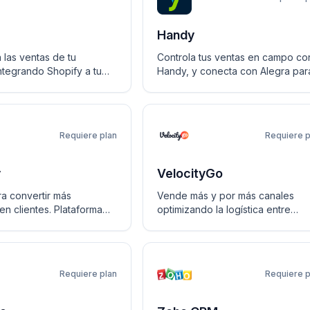
Handy
 las ventas de tu
Controla tus ventas en campo co
tegrando Shopify a tu
Handy, y conecta con Alegra par
 Alegra
llevar tu contabilidad y facturació
Requiere plan
Requiere p
y
VelocityGo
a convertir más
Vende más y por más canales
en clientes. Plataforma
optimizando la logística entre
ng y Ventas todo en uno.
Velocity y Alegra
Requiere plan
Requiere p