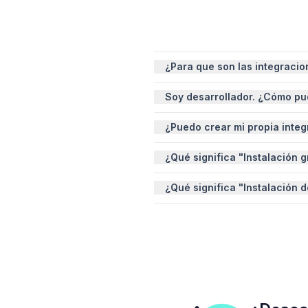
¿Para que son las integracio
Las integraciones te permiten c
Soy desarrollador. ¿Cómo pued
negocio. Puedes sincronizar dat
Si tienes una integración que 
¿Puedo crear mi propia integ
contacto con nuestro equipo par
Sí, Alegra ofrece una API abie
¿Qué significa "Instalación g
Visita nuestra
documentación
p
Significa que puedes instalar l
¿Qué significa "Instalación 
integración pueden requerir un
Para instalar esta integración,
Alegra.