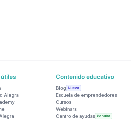
Integra tu app
útiles
Contenido educativo
a
Blog
Nuevo
d Alegra
Escuela de emprendedores
cademy
Cursos
me
Webinars
 Alegra
Centro de ayudas
Popular